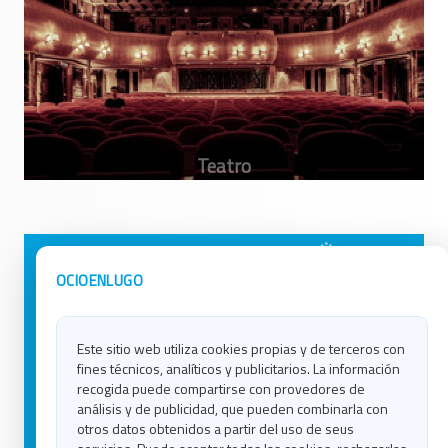
Avisos Legales
Ocio en Galicia
OCIOENLUGO
Política de Privacidad
Ocio en Coruña
Contacto
Ocio en Ferrol
Este sitio web utiliza cookies propias y de terceros con
Política de Cookies
Ocio en Lugo
fines técnicos, analíticos y publicitarios. La información
Ocio en Ourense
recogida puede compartirse con provedores de
Ocio en Pontevedra
análisis y de publicidad, que pueden combinarla con
Ocio en Santiago
otros datos obtenidos a partir del uso de seus
Ocio en Vigo