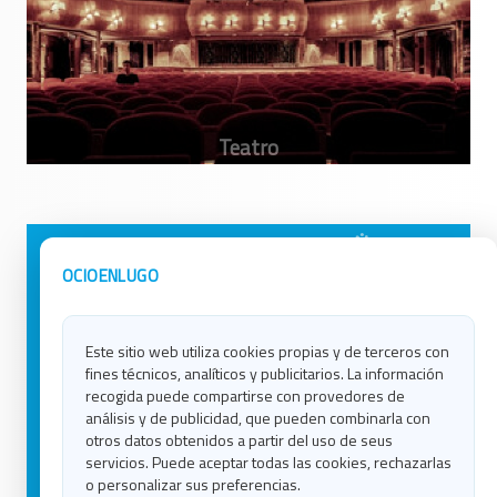
Avisos Legales
Ocio en Galicia
OCIOENLUGO
Política de Privacidad
Ocio en Coruña
Contacto
Ocio en Ferrol
Este sitio web utiliza cookies propias y de terceros con
Política de Cookies
Ocio en Lugo
fines técnicos, analíticos y publicitarios. La información
Ocio en Ourense
recogida puede compartirse con provedores de
Ocio en Pontevedra
análisis y de publicidad, que pueden combinarla con
Ocio en Santiago
otros datos obtenidos a partir del uso de seus
Ocio en Vigo
servicios. Puede aceptar todas las cookies, rechazarlas
o personalizar sus preferencias.
Blog