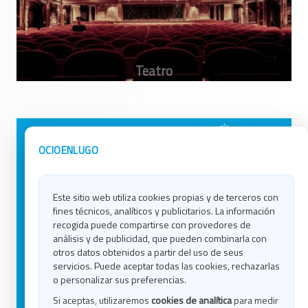
Avisos Legales
Ocio en Galicia
OCIOENLUGO
Política de Privacidad
Ocio en Coruña
Contacto
Ocio en Ferrol
Este sitio web utiliza cookies propias y de terceros con
Política de Cookies
Ocio en Lugo
fines técnicos, analíticos y publicitarios. La información
Ocio en Ourense
recogida puede compartirse con provedores de
Ocio en Pontevedra
análisis y de publicidad, que pueden combinarla con
Ocio en Santiago
otros datos obtenidos a partir del uso de seus
Ocio en Vigo
servicios. Puede aceptar todas las cookies, rechazarlas
o personalizar sus preferencias.
Blog
Si aceptas, utilizaremos
cookies de analítica
para medir