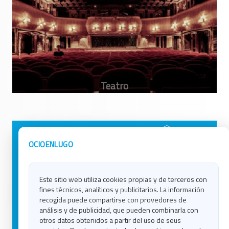
Avisos Legales
Ocio en Galicia
OCIOENLUGO
Política de Privacidad
Ocio en Coruña
Contacto
Ocio en Ferrol
Este sitio web utiliza cookies propias y de terceros con
Política de Cookies
Ocio en Lugo
fines técnicos, analíticos y publicitarios. La información
Ocio en Ourense
recogida puede compartirse con provedores de
Ocio en Pontevedra
análisis y de publicidad, que pueden combinarla con
Ocio en Santiago
otros datos obtenidos a partir del uso de seus