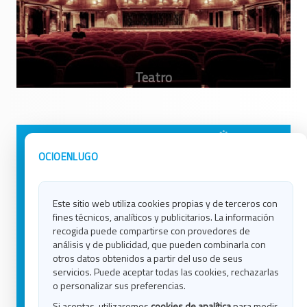
Avisos Legales
Ocio en Galicia
OCIOENLUGO
Política de Privacidad
Ocio en Coruña
Contacto
Ocio en Ferrol
Este sitio web utiliza cookies propias y de terceros con
Política de Cookies
Ocio en Lugo
fines técnicos, analíticos y publicitarios. La información
Ocio en Ourense
recogida puede compartirse con provedores de
Ocio en Pontevedra
análisis y de publicidad, que pueden combinarla con
Ocio en Santiago
otros datos obtenidos a partir del uso de seus
Ocio en Vigo
servicios. Puede aceptar todas las cookies, rechazarlas
o personalizar sus preferencias.
Blog
Si aceptas, utilizaremos
cookies de analítica
para medir