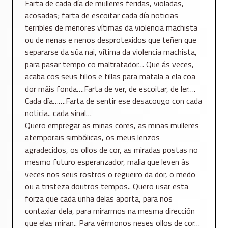
Farta de cada día de mulleres feridas, violadas,
acosadas; farta de escoitar cada día noticias
terribles de menores vítimas da violencia machista
ou de nenas e nenos desprotexidos que teñen que
separarse da súa nai, vítima da violencia machista,
para pasar tempo co maltratador… Que ás veces,
acaba cos seus fillos e fillas para matala a ela coa
dor máis fonda….Farta de ver, de escoitar, de ler….
Cada día…….Farta de sentir ese desacougo con cada
noticia.. cada sinal…
Quero empregar as miñas cores, as miñas mulleres
atemporais simbólicas, os meus lenzos
agradecidos, os ollos de cor, as miradas postas no
mesmo futuro esperanzador, malia que leven ás
veces nos seus rostros o regueiro da dor, o medo
ou a tristeza doutros tempos.. Quero usar esta
forza que cada unha delas aporta, para nos
contaxiar dela, para mirarmos na mesma dirección
que elas miran.. Para vérmonos neses ollos de cor…