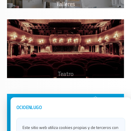
Avisos Legales
Ocio en Galicia
OCIOENLUGO
Política de Privacidad
Ocio en Coruña
Contacto
Ocio en Ferrol
Este sitio web utiliza cookies propias y de terceros con
Política de Cookies
Ocio en Lugo