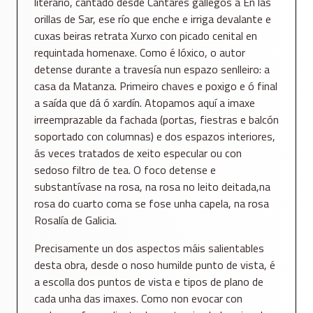
literario, cantado desde Cantares gallegos a En las
orillas de Sar, ese río que enche e irriga devalante e
cuxas beiras retrata Xurxo con picado cenital en
requintada homenaxe. Como é lóxico, o autor
detense durante a travesía nun espazo senlleiro: a
casa da Matanza. Primeiro chaves e poxigo e ó final
a saída que dá ó xardín. Atopamos aquí a imaxe
irreemprazable da fachada (portas, fiestras e balcón
soportado con columnas) e dos espazos interiores,
ás veces tratados de xeito especular ou con
sedoso filtro de tea. O foco detense e
substantívase na rosa, na rosa no leito deitada,na
rosa do cuarto coma se fose unha capela, na rosa
Rosalía de Galicia.
Precisamente un dos aspectos máis salientables
desta obra, desde o noso humilde punto de vista, é
a escolla dos puntos de vista e tipos de plano de
cada unha das imaxes. Como non evocar con