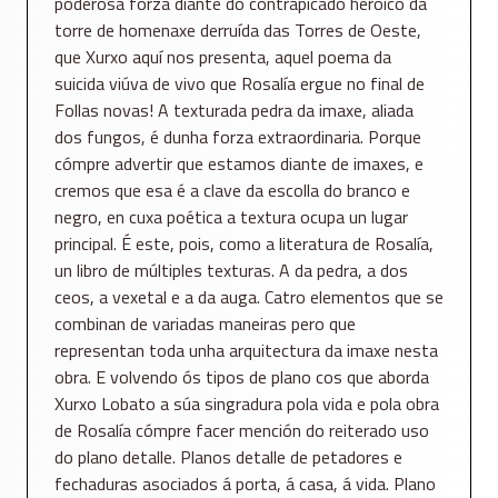
poderosa forza diante do contrapicado heroico da
torre de homenaxe derruída das Torres de Oeste,
que Xurxo aquí nos presenta, aquel poema da
suicida viúva de vivo que Rosalía ergue no final de
Follas novas! A texturada pedra da imaxe, aliada
dos fungos, é dunha forza extraordinaria. Porque
cómpre advertir que estamos diante de imaxes, e
cremos que esa é a clave da escolla do branco e
negro, en cuxa poética a textura ocupa un lugar
principal. É este, pois, como a literatura de Rosalía,
un libro de múltiples texturas. A da pedra, a dos
ceos, a vexetal e a da auga. Catro elementos que se
combinan de variadas maneiras pero que
representan toda unha arquitectura da imaxe nesta
obra. E volvendo ós tipos de plano cos que aborda
Xurxo Lobato a súa singradura pola vida e pola obra
de Rosalía cómpre facer mención do reiterado uso
do plano detalle. Planos detalle de petadores e
fechaduras asociados á porta, á casa, á vida. Plano