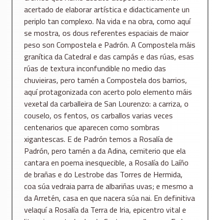
acertado de elaborar artística e didacticamente un
periplo tan complexo. Na vida e na obra, como aquí
se mostra, os dous referentes espaciais de maior
peso son Compostela e Padrón. A Compostela máis
granítica da Catedral e das campás e das rúas, esas
rúas de textura inconfundible no medio das
chuvieiras, pero tamén a Compostela dos barrios,
aquí protagonizada con acerto polo elemento máis
vexetal da carballeira de San Lourenzo: a carriza, o
couselo, os fentos, os carballos varias veces
centenarios que aparecen como sombras
xigantescas. E de Padrón temos a Rosalía de
Padrón, pero tamén a da Adina, cemiterio que ela
cantara en poema inesquecible, a Rosalía do Laíño
de brañas e do Lestrobe das Torres de Hermida,
coa súa vedraia parra de albariñas uvas; e mesmo a
da Arretén, casa en que nacera súa nai. En definitiva
velaquí a Rosalía da Terra de Iria, epicentro vital e