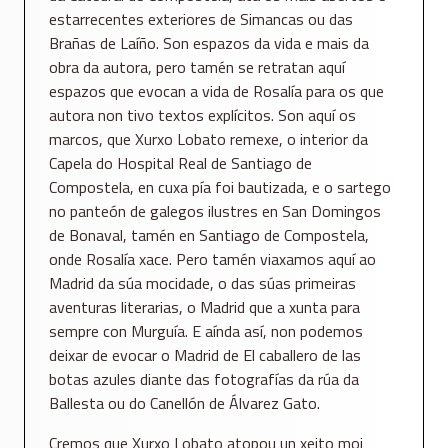
estarrecentes exteriores de Simancas ou das
Brañas de Laíño. Son espazos da vida e mais da
obra da autora, pero tamén se retratan aquí
espazos que evocan a vida de Rosalía para os que
autora non tivo textos explícitos. Son aquí os
marcos, que Xurxo Lobato remexe, o interior da
Capela do Hospital Real de Santiago de
Compostela, en cuxa pía foi bautizada, e o sartego
no panteón de galegos ilustres en San Domingos
de Bonaval, tamén en Santiago de Compostela,
onde Rosalía xace. Pero tamén viaxamos aquí ao
Madrid da súa mocidade, o das súas primeiras
aventuras literarias, o Madrid que a xunta para
sempre con Murguía. E aínda así, non podemos
deixar de evocar o Madrid de El caballero de las
botas azules diante das fotografías da rúa da
Ballesta ou do Canellón de Álvarez Gato.
Cremos que Xurxo Lobato atopou un xeito moi