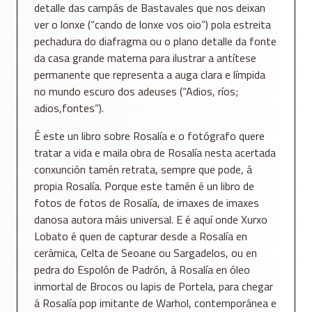
detalle das campás de Bastavales que nos deixan
ver o lonxe (“cando de lonxe vos oio”) pola estreita
pechadura do diafragma ou o plano detalle da fonte
da casa grande materna para ilustrar a antítese
permanente que representa a auga clara e límpida
no mundo escuro dos adeuses (“Adios, ríos;
adios,fontes”).
É este un libro sobre Rosalía e o fotógrafo quere
tratar a vida e maila obra de Rosalía nesta acertada
conxunción tamén retrata, sempre que pode, á
propia Rosalía. Porque este tamén é un libro de
fotos de fotos de Rosalía, de imaxes de imaxes
danosa autora máis universal. E é aquí onde Xurxo
Lobato é quen de capturar desde a Rosalía en
cerámica, Celta de Seoane ou Sargadelos, ou en
pedra do Espolón de Padrón, á Rosalía en óleo
inmortal de Brocos ou lapis de Portela, para chegar
á Rosalía pop imitante de Warhol, contemporánea e