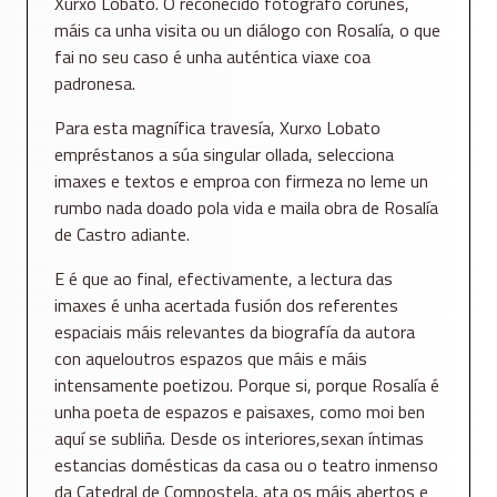
Xurxo Lobato. O recoñecido fotógrafo coruñés,
máis ca unha visita ou un diálogo con Rosalía, o que
fai no seu caso é unha auténtica viaxe coa
padronesa.
Para esta magnífica travesía, Xurxo Lobato
empréstanos a súa singular ollada, selecciona
imaxes e textos e emproa con firmeza no leme un
rumbo nada doado pola vida e maila obra de Rosalía
de Castro adiante.
E é que ao final, efectivamente, a lectura das
imaxes é unha acertada fusión dos referentes
espaciais máis relevantes da biografía da autora
con aqueloutros espazos que máis e máis
intensamente poetizou. Porque si, porque Rosalía é
unha poeta de espazos e paisaxes, como moi ben
aquí se subliña. Desde os interiores,sexan íntimas
estancias domésticas da casa ou o teatro inmenso
da Catedral de Compostela, ata os máis abertos e