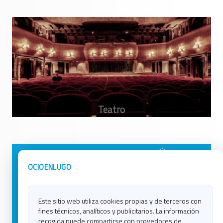
Avisos Legales
Ocio en Galicia
OCIOENLUGO
Política de Privacidad
Ocio en Coruña
Contacto
Ocio en Ferrol
Este sitio web utiliza cookies propias y de terceros con
Política de Cookies
Ocio en Lugo
fines técnicos, analíticos y publicitarios. La información
Ocio en Ourense
recogida puede compartirse con provedores de