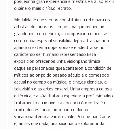
posúeunha gran experiencia e mestría.Para iso elixiu
o xénero máis difícil:o retrato.
Modalidade que sempreconstituíu un reto para os
artistas detodos os tempos, xa que require un
grandominio do debuxo, a composición e acor, así
como unha especial sensibilidadepara traspasar a
aparición externa dopersonaxe e adentrarse no
carácterdo ser humano representado.Esta
exposición ofrécenos unha visiónpanorámica
daqueles personaxes quealcanzaron a condición de
míticos aolongo do pasado século e o comezodo
actual no campo da música, o cine,as ciencias, a
televisión e as artes enxeral. Unha empresa colosal
e técnica,e a súa dilatada experiencia profesionalno
tratamento da imaxe e a docencia.A mostra é o
froito dun esforzocontinuado e dunha
vocaciónauténtica e irrefutable. PorqueJuan Carlos
é, antes que nada, unapaixonado explorador da