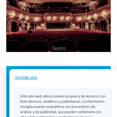
Avisos Legales
Ocio en Galicia
OCIOENLUGO
Política de Privacidad
Ocio en Coruña
Contacto
Ocio en Ferrol
Este sitio web utiliza cookies propias y de terceros con
Política de Cookies
Ocio en Lugo
fines técnicos, analíticos y publicitarios. La información
Ocio en Ourense
recogida puede compartirse con provedores de
Ocio en Pontevedra
análisis y de publicidad, que pueden combinarla con
Ocio en Santiago
otros datos obtenidos a partir del uso de seus