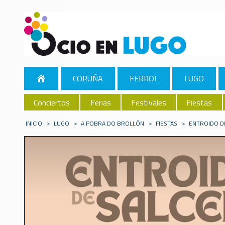
CORUÑA
FERROL
LUGO
Conciertos
Ferias
Festivales
Fiestas
INICIO
>
LUGO
>
A POBRA DO BROLLÓN
>
FIESTAS
>
ENTROIDO D