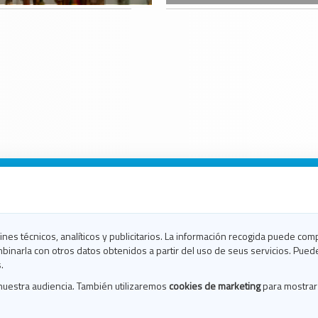
n Galicia
n Coruña
n Ferrol
fines técnicos, analíticos y publicitarios. La información recogida puede com
n Lugo
binarla con otros datos obtenidos a partir del uso de seus servicios. Pued
en Ourense
.
en Pontevedra
nuestra audiencia. También utilizaremos
cookies de marketing
para mostrar
n Santiago
n Vigo