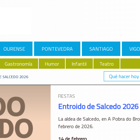
OURENSE
PONTEVEDRA
SANTIAGO
VIGO
Gastronomía
Humor
Infantil
Teatro
Qué hacer hoy
E SALCEDO 2026
FIESTAS
Entroido de Salcedo 2026
La aldea de Salcedo, en A Pobra do Brol
febrero de 2026.
14 de febrero