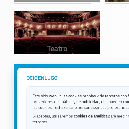
OCIOENLUGO
Avisos Legales
Ocio e
Política de Privacidad
Ocio e
Contacto
Ocio e
Este sitio web utiliza cookies propias y de terceros con 
Política de Cookies
Ocio e
provedores de análisis y de publicidad, que pueden com
Ocio 
las cookies, rechazarlas o personalizar sus preferencias
Ocio 
Si aceptas, utilizaremos
cookies de analítica
para medir 
Ocio e
terceros.
Ocio e