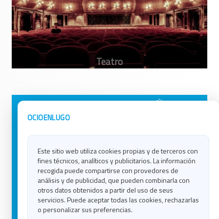
Avisos Legales
Ocio en Galicia
OCIOENLUGO
Política de Privacidad
Ocio en Coruña
Contacto
Ocio en Ferrol
Este sitio web utiliza cookies propias y de terceros con
Política de Cookies
Ocio en Lugo
fines técnicos, analíticos y publicitarios. La información
Ocio en Ourense
recogida puede compartirse con provedores de
Ocio en Pontevedra
análisis y de publicidad, que pueden combinarla con
Ocio en Santiago
otros datos obtenidos a partir del uso de seus
Ocio en Vigo
servicios. Puede aceptar todas las cookies, rechazarlas
o personalizar sus preferencias.
Blog