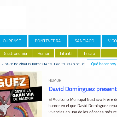
OURENSE
PONTEVEDRA
SANTIAGO
VIGO
Gastronomía
Humor
Infantil
Teatro
Qué hacer hoy
>
DAVID DOMÍNGUEZ PRESENTA EN LUGO “EL RARO DE LOS 90S”
HUMOR
David Domínguez presenta 
El Auditorio Municipal Gustavo Freire d
humor en el que David Domínguez repas
vivencias en una de las décadas más r