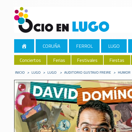
CORUÑA
FERROL
LUGO
Conciertos
Ferias
Festivales
Fiestas
INICIO
>
LUGO
>
LUGO
>
AUDITORIO GUSTAVO FREIRE
>
HUMOR