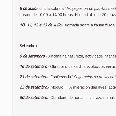
8 de xullo
.- Charla sobre a “
Propagación de plantas medi
horario de 10:00 a 14:00 horas. Hai un total de 20 praz
1O, 11, 12 e 13 de xullo.
- Xornada sobre a fauna fluvial
Setembro
9 de setembro.
- Xincana na natureza, actividade infanti
16 de setembro
.- Obradoiro de xardíns ecolóxicos verti
21 de setembro
.
- Conferencia “
Cogomelos da nosa conto
23 de setembro
.
- Modulo III: A migración das aves, acti
30 de setembro
.
- Obradoiro de horta en terraza ou balc