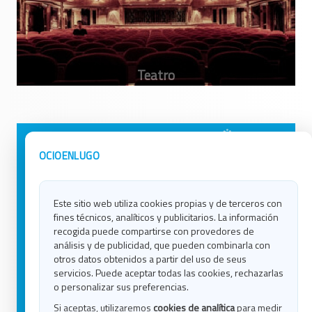
Avisos Legales
Ocio en Galicia
OCIOENLUGO
Política de Privacidad
Ocio en Coruña
Contacto
Ocio en Ferrol
Este sitio web utiliza cookies propias y de terceros con
Política de Cookies
Ocio en Lugo
fines técnicos, analíticos y publicitarios. La información
Ocio en Ourense
recogida puede compartirse con provedores de
Ocio en Pontevedra
análisis y de publicidad, que pueden combinarla con
Ocio en Santiago
otros datos obtenidos a partir del uso de seus
Ocio en Vigo
servicios. Puede aceptar todas las cookies, rechazarlas
o personalizar sus preferencias.
Blog
Si aceptas, utilizaremos
cookies de analítica
para medir