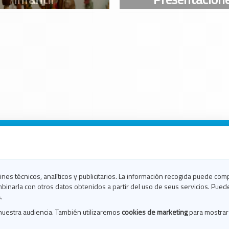
n Galicia
n Coruña
n Ferrol
fines técnicos, analíticos y publicitarios. La información recogida puede com
n Lugo
binarla con otros datos obtenidos a partir del uso de seus servicios. Pued
en Ourense
.
en Pontevedra
nuestra audiencia. También utilizaremos
cookies de marketing
para mostrar
n Santiago
n Vigo