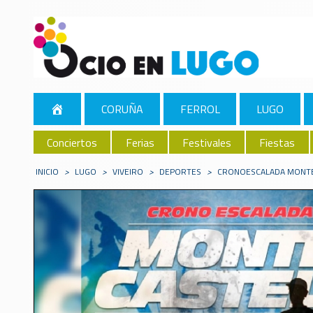
CORUÑA
FERROL
LUGO
Conciertos
Ferias
Festivales
Fiestas
INICIO
>
LUGO
>
VIVEIRO
>
DEPORTES
>
CRONOESCALADA MONTE 