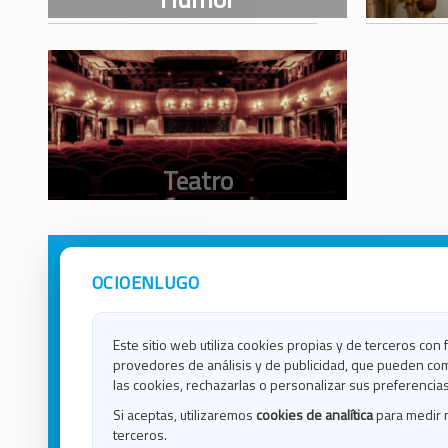
OCIOENLUGO
Avisos Legales
Ocio e
Política de Privacidad
Ocio e
Contacto
Ocio e
Este sitio web utiliza cookies propias y de terceros con 
Política de Cookies
Ocio e
provedores de análisis y de publicidad, que pueden com
Ocio 
las cookies, rechazarlas o personalizar sus preferencias
Ocio 
Si aceptas, utilizaremos
cookies de analítica
para medir 
Ocio e
terceros.
Ocio e