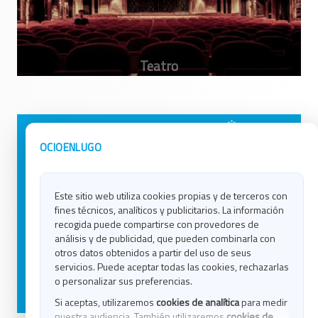
Avisos Legales
Ocio en Galicia
OCIOENLUGO
Política de Privacidad
Ocio en Coruña
Contacto
Ocio en Ferrol
Este sitio web utiliza cookies propias y de terceros con
Política de Cookies
Ocio en Lugo
fines técnicos, analíticos y publicitarios. La información
Ocio en Ourense
recogida puede compartirse con provedores de
Ocio en Pontevedra
análisis y de publicidad, que pueden combinarla con
Ocio en Santiago
otros datos obtenidos a partir del uso de seus
Ocio en Vigo
servicios. Puede aceptar todas las cookies, rechazarlas
o personalizar sus preferencias.
Blog
Si aceptas, utilizaremos
cookies de analítica
para medir
nuestra audiencia. También utilizaremos
cookies de