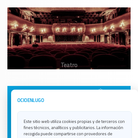
Avisos Legales
Ocio en Galicia
OCIOENLUGO
Política de Privacidad
Ocio en Coruña
Contacto
Ocio en Ferrol
Este sitio web utiliza cookies propias y de terceros con
Política de Cookies
Ocio en Lugo
fines técnicos, analíticos y publicitarios. La información
Ocio en Ourense
recogida puede compartirse con provedores de
Ocio en Pontevedra