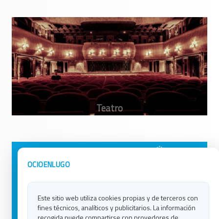
Avisos Legales
Ocio en Galicia
OCIOENLUGO
Política de Privacidad
Ocio en Coruña
Contacto
Ocio en Ferrol
Este sitio web utiliza cookies propias y de terceros con
Política de Cookies
Ocio en Lugo
fines técnicos, analíticos y publicitarios. La información
Ocio en Ourense
recogida puede compartirse con provedores de