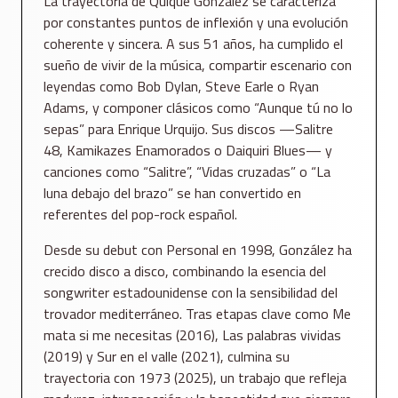
La trayectoria de Quique González se caracteriza
por constantes puntos de inflexión y una evolución
coherente y sincera. A sus 51 años, ha cumplido el
sueño de vivir de la música, compartir escenario con
leyendas como Bob Dylan, Steve Earle o Ryan
Adams, y componer clásicos como “Aunque tú no lo
sepas” para Enrique Urquijo. Sus discos —Salitre
48, Kamikazes Enamorados o Daiquiri Blues— y
canciones como “Salitre”, “Vidas cruzadas” o “La
luna debajo del brazo” se han convertido en
referentes del pop-rock español.
Desde su debut con Personal en 1998, González ha
crecido disco a disco, combinando la esencia del
songwriter estadounidense con la sensibilidad del
trovador mediterráneo. Tras etapas clave como Me
mata si me necesitas (2016), Las palabras vividas
(2019) y Sur en el valle (2021), culmina su
trayectoria con 1973 (2025), un trabajo que refleja