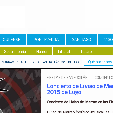
OURENSE
PONTEVEDRA
SANTIAGO
VIGO
Gastronomía
Humor
Infantil
Teatro
Qué hacer hoy
E MARRAO EN LAS FIESTAS DE SAN FROILÁN 2015 DE LUGO
FIESTAS DE SAN FROILÁN
|
CONCIERT
Concierto de Liviao de Mar
2015 de Lugo
Concierto de Liviao de Marrao en las F
Liviao de Marrao (político-musical) es 