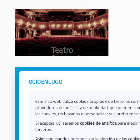
OCIOENLUGO
Avisos Legales
Ocio e
Política de Privacidad
Ocio e
Contacto
Ocio e
Este sitio web utiliza cookies propias y de terceros con 
Política de Cookies
Ocio e
provedores de análisis y de publicidad, que pueden com
Ocio 
las cookies, rechazarlas o personalizar sus preferencias
Ocio 
Si aceptas, utilizaremos
cookies de analítica
para medir 
Ocio e
terceros.
Ocio e
Asimismo, puedes personalizar la elección de las cooki