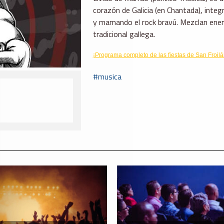
corazón de Galicia (en Chantada), integ
y mamando el rock bravú. Mezclan energ
tradicional gallega.
¡Programa completo de las fiestas de San Froil
musica