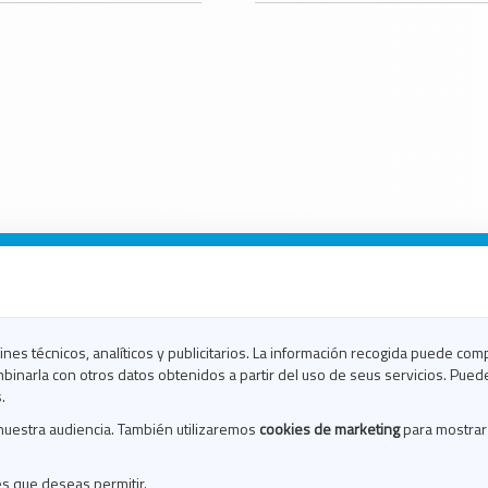
n Galicia
n Coruña
n Ferrol
fines técnicos, analíticos y publicitarios. La información recogida puede com
n Lugo
binarla con otros datos obtenidos a partir del uso de seus servicios. Pued
en Ourense
.
en Pontevedra
nuestra audiencia. También utilizaremos
cookies de marketing
para mostrar
n Santiago
n Vigo
es que deseas permitir.