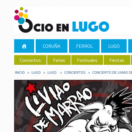
CORUÑA
FERROL
LUGO
Conciertos
Ferias
Festivales
Fiestas
INICIO
>
LUGO
>
LUGO
>
CONCIERTOS
>
CONCIERTO DE LIVIAO D