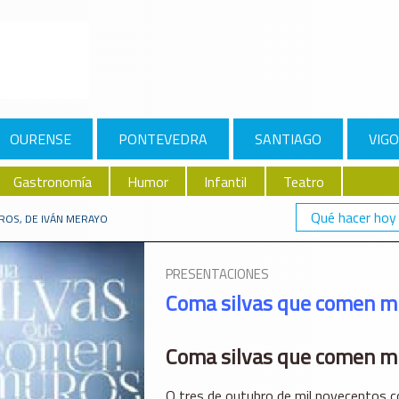
OURENSE
PONTEVEDRA
SANTIAGO
VIGO
Gastronomía
Humor
Infantil
Teatro
Qué hacer hoy
ROS, DE IVÁN MERAYO
PRESENTACIONES
Coma silvas que comen m
Coma silvas que comen m
O tres de outubro de mil novecentos c