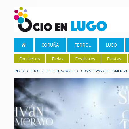
CORUÑA
FERROL
LUGO
Conciertos
Ferias
Festivales
Fiestas
INICIO
>
LUGO
>
PRESENTACIONES
>
COMA SILVAS QUE COMEN MU