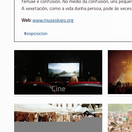
ferruxe e confusión. No medio da confusión, uns peque
A vexetación, como a vida dunha persoa, pode ás veces
Web:
www.museolugo.org
exposicion