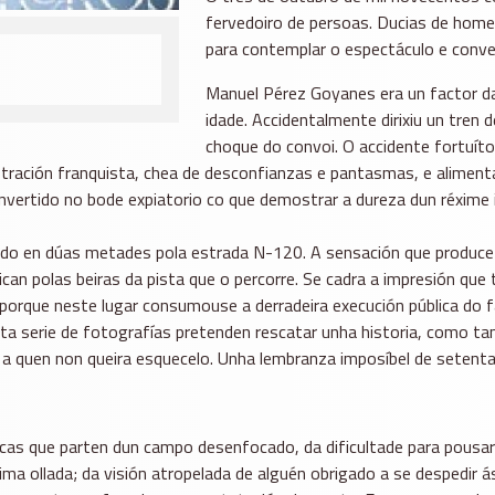
fervedoiro de persoas. Ducias de homes
para contemplar o espectáculo e conve
Manuel Pérez Goyanes era un factor da
idade. Accidentalmente dirixiu un tren
choque do convoi. O accidente fortuít
tración franquista, chea de desconfianzas e pantasmas, e alimenta
onvertido no bode expiatorio co que demostrar a dureza dun réxime i
tido en dúas metades pola estrada N-120. A sensación que produce
can polas beiras da pista que o percorre. Se cadra a impresión que
é porque neste lugar consumouse a derradeira execución pública do
Esta serie de fotografías pretenden rescatar unha historia, como tan
 a quen non queira esquecelo. Unha lembranza imposíbel de setenta
s que parten dun campo desenfocado, da dificultade para pousar a
ma ollada; da visión atropelada de alguén obrigado a se despedir 