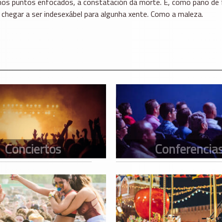
nos puntos enfocados, a constatación da morte. E, como pano de 
 chegar a ser indesexábel para algunha xente. Como a maleza.