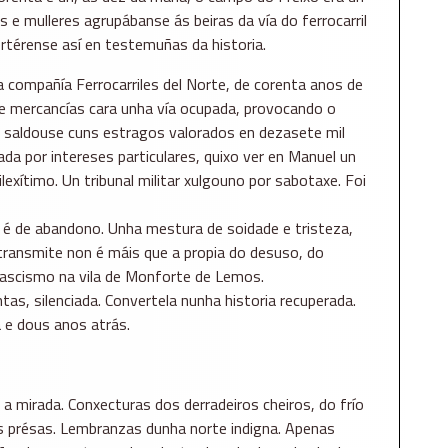
 e mulleres agrupábanse ás beiras da vía do ferrocarril
rtérense así en testemuñas da historia.
 compañía Ferrocarriles del Norte, de corenta anos de
 de mercancías cara unha vía ocupada, provocando o
o saldouse cuns estragos valorados en dezasete mil
da por intereses particulares, quixo ver en Manuel un
lexítimo. Un tribunal militar xulgouno por sabotaxe. Foi
 é de abandono. Unha mestura de soidade e tristeza,
 transmite non é máis que a propia do desuso, do
 fascismo na vila de Monforte de Lemos.
tas, silenciada. Convertela nunha historia recuperada.
 e dous anos atrás.
 mirada. Conxecturas dos derradeiros cheiros, do frío
ás présas. Lembranzas dunha norte indigna. Apenas