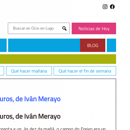
Buscar:
Noticias de Hoy
Submit
BLOG
Qué hacer mañana
Qué hacer el fin de semana
uros, de Iván Merayo
uros, de Iván Merayo
orenta e un, ás dez da mañá, o campo do Freixo era un