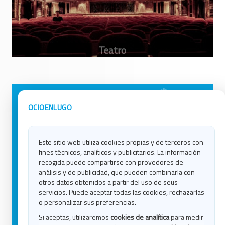
Avisos Legales
Ocio en Galicia
OCIOENLUGO
Política de Privacidad
Ocio en Coruña
Contacto
Ocio en Ferrol
Este sitio web utiliza cookies propias y de terceros con
Política de Cookies
Ocio en Lugo
fines técnicos, analíticos y publicitarios. La información
Ocio en Ourense
recogida puede compartirse con provedores de
Ocio en Pontevedra
análisis y de publicidad, que pueden combinarla con
Ocio en Santiago
otros datos obtenidos a partir del uso de seus
Ocio en Vigo
servicios. Puede aceptar todas las cookies, rechazarlas
o personalizar sus preferencias.
Blog
Si aceptas, utilizaremos
cookies de analítica
para medir