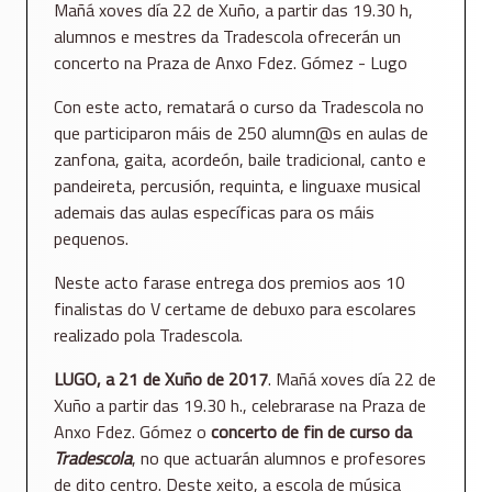
Mañá xoves día 22 de Xuño, a partir das 19.30 h,
alumnos e mestres da Tradescola ofrecerán un
concerto na Praza de Anxo Fdez. Gómez - Lugo
Con este acto, rematará o curso da Tradescola no
que participaron máis de 250 alumn@s en aulas de
zanfona, gaita, acordeón, baile tradicional, canto e
pandeireta, percusión, requinta, e linguaxe musical
ademais das aulas específicas para os máis
pequenos.
Neste acto farase entrega dos premios aos 10
finalistas do V certame de debuxo para escolares
realizado pola Tradescola.
LUGO, a 21 de Xuño de 2017
. Mañá xoves día 22 de
Xuño a partir das 19.30 h., celebrarase na Praza de
Anxo Fdez. Gómez o
concerto de fin de curso da
Tradescola
, no que actuarán alumnos e profesores
de dito centro. Deste xeito, a escola de música