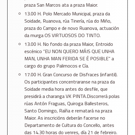
praza San Marcos ata a praza Maior.
13.00 H. Polo Mercado Municipal, praza da
Soidade, Ruanova, rúa Tinería, rúa do Miño,
praza do Campo e de novo Ruanova, actuación
da murga OS VIRTUOSOS DO TINTO.
13.00 H. No fondo da praza Maior, Entroido
escénico “EU NON QUERO MÁIS QUE UNHA
MAN, UNHA MAN FERIDA SE É POSIBLE” a
cargo do grupo Palimocos e Cía.
17.00 H. Gran Concurso de Disfraces (infantil).
Os participantes concentraranse na praza da
Soidade media hora antes do desfile, que
presidirá a charanga VK PINTA.Discorrerá polas
rúas Antón Fraguas, Quiroga Ballesteros,
Santo Domingo, Raíña e rematará na praza
Maior. As inscricións deberán facerse no
Departamento de Cultura do Concello, antes
das 14.30 horas do venres, día 21 de febreiro.