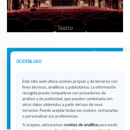
Avisos Legales
Ocio en Galicia
OCIOENLUGO
Política de Privacidad
Ocio en Coruña
Contacto
Ocio en Ferrol
Este sitio web utiliza cookies propias y de terceros con
Política de Cookies
Ocio en Lugo
fines técnicos, analíticos y publicitarios. La información
Ocio en Ourense
recogida puede compartirse con provedores de
Ocio en Pontevedra
análisis y de publicidad, que pueden combinarla con
Ocio en Santiago
otros datos obtenidos a partir del uso de seus
Ocio en Vigo
servicios. Puede aceptar todas las cookies, rechazarlas
o personalizar sus preferencias.
Blog
Si aceptas, utilizaremos
cookies de analítica
para medir