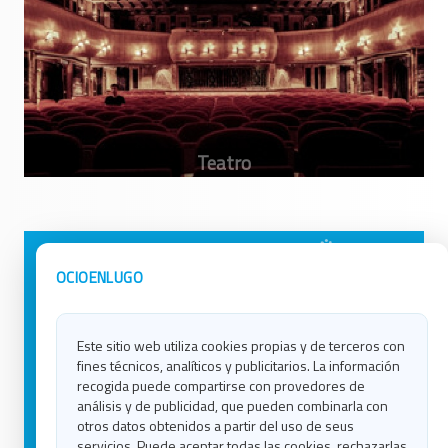
Avisos Legales
Ocio en Galicia
OCIOENLUGO
Política de Privacidad
Ocio en Coruña
Contacto
Ocio en Ferrol
Este sitio web utiliza cookies propias y de terceros con
Política de Cookies
Ocio en Lugo
fines técnicos, analíticos y publicitarios. La información
Ocio en Ourense
recogida puede compartirse con provedores de
Ocio en Pontevedra
análisis y de publicidad, que pueden combinarla con
Ocio en Santiago
otros datos obtenidos a partir del uso de seus
Ocio en Vigo
servicios. Puede aceptar todas las cookies, rechazarlas