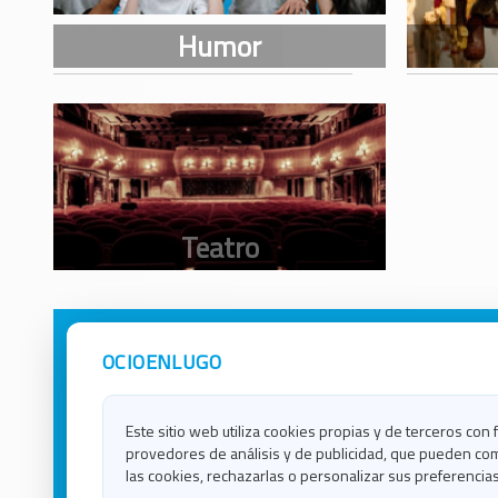
OCIOENLUGO
Avisos Legales
Ocio e
Política de Privacidad
Ocio e
Contacto
Ocio e
Este sitio web utiliza cookies propias y de terceros con 
Política de Cookies
Ocio e
provedores de análisis y de publicidad, que pueden com
Ocio 
las cookies, rechazarlas o personalizar sus preferencias
Ocio 