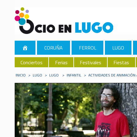
CORUÑA
FERROL
LUGO
Conciertos
Ferias
Festivales
Fiestas
INICIO
>
LUGO
>
LUGO
>
INFANTIL
>
ACTIVIDADES DE ANIMACIÓN