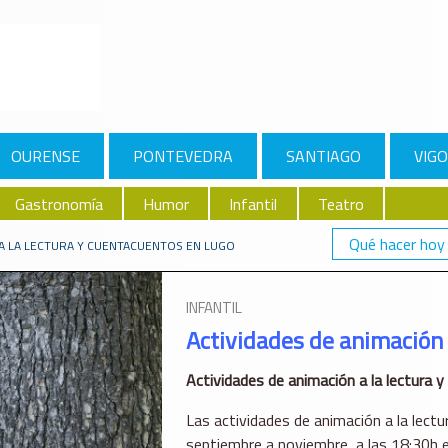
OURENSE
PONTEVEDRA
SANTIAGO
VIGO
Gastronomía
Humor
Infantil
Teatro
Qué hacer hoy
 A LA LECTURA Y CUENTACUENTOS EN LUGO
INFANTIL
Actividades de animación 
Actividades de animación a la lectura 
Las actividades de animación a la lectu
septiembre a noviembre, a las 18:30h en