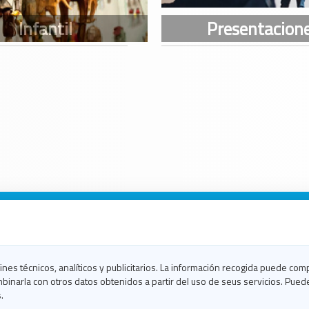
n Galicia
n Coruña
n Ferrol
fines técnicos, analíticos y publicitarios. La información recogida puede com
n Lugo
binarla con otros datos obtenidos a partir del uso de seus servicios. Pued
en Ourense
.
en Pontevedra