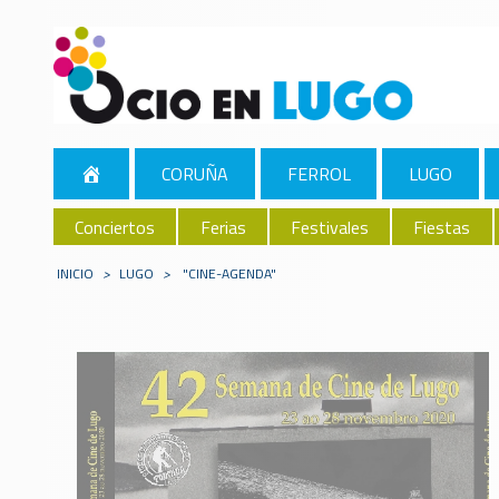
CORUÑA
FERROL
LUGO
Conciertos
Ferias
Festivales
Fiestas
INICIO
>
LUGO
>
"CINE-AGENDA"